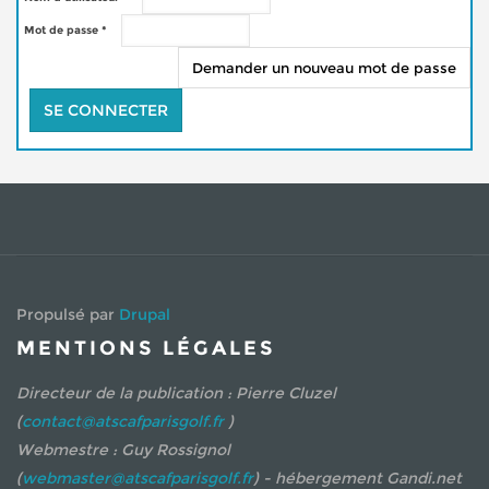
Mot de passe
*
Demander un nouveau mot de passe
Propulsé par
Drupal
MENTIONS LÉGALES
Directeur de la publication : Pierre Cluzel
(
contact@atscafparisgolf.fr
)
Webmestre : Guy Rossignol
(
webmaster@atscafparisgolf.fr
) - hébergement Gandi.net