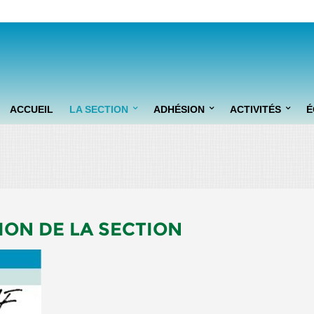
ACCUEIL
LA SECTION
ADHÉSION
ACTIVITÉS
É
PRÉSENTATION
FORMULE "DÉBUTANTS"
INITIATIONS
OSEZ LE GOLF !
FORMULE "INITIÉS"
ION DE LA SECTION
FORMULES "LOISIR ET
PASSION"