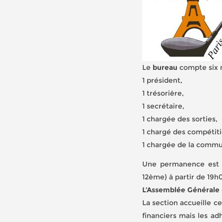
Le
bureau
compte six m
1 président,
1 trésorière,
1 secrétaire,
1 chargée des sorties,
1 chargé des compétit
1 chargée de la commu
Une permanence est a
12ème) à partir de 19h
L’Assemblée Générale
La section accueille ce
financiers mais les a