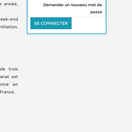
te année,
Demander un nouveau mot de
passe
 week-end
itiation,
.
de trois
tanat est
miné en
France.