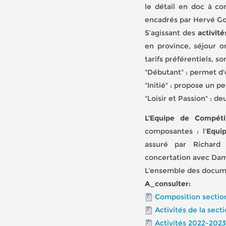
le détail en doc à co
encadrés par Hervé Go
S’agissant des
activité
en province, séjour or
tarifs préférentiels, s
"Débutant" : permet d'
"Initié" : propose un 
"Loisir et Passion" : d
L’Equipe de Compéti
composantes : l’
Equi
assuré par Richard
concertation avec Da
L'ensemble des documen
A_consulter:
Composition sectio
Activités de la sect
Activités 2022-202