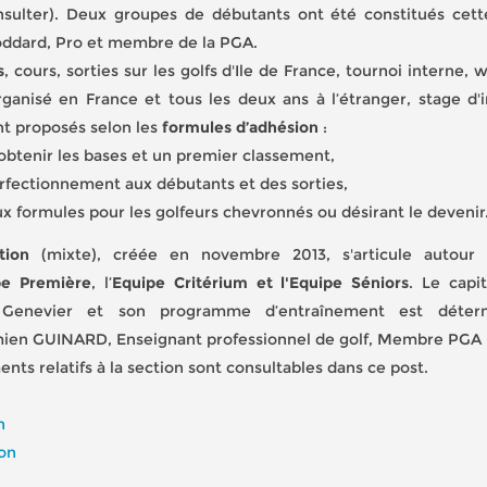
nsulter). Deux groupes de débutants ont été constitués cet
ddard, Pro et membre de la PGA.
s
, cours, sorties sur les golfs d'Ile de France, tournoi interne,
ganisé en France et tous les deux ans à l’étranger, stage d'in
ont proposés selon les
formules d’adhésion
:
obtenir les bases et un premier classement,
perfectionnement aux débutants et des sorties,
eux formules pour les golfeurs chevronnés ou désirant le devenir
tion
(mixte), créée en novembre 2013, s'articule autour 
pe Première
, l’
Equipe Critérium et l'Equipe Séniors
. Le capi
 Genevier et son programme d’entraînement est déter
mien GUINARD, Enseignant professionnel de golf, Membre PGA 
ts relatifs à la section sont consultables dans ce post.
n
ion
3