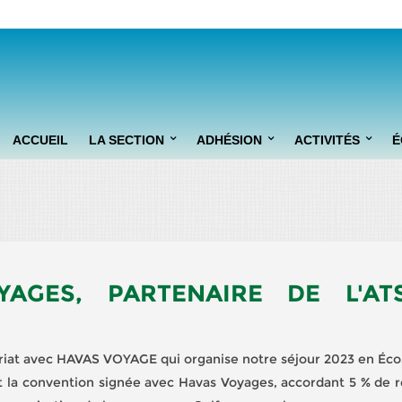
ACCUEIL
LA SECTION
ADHÉSION
ACTIVITÉS
É
PRÉSENTATION
FORMULE "DÉBUTANTS"
INITIATIONS
OSEZ LE GOLF !
FORMULE "INITIÉS"
YAGES, PARTENAIRE DE L'AT
FORMULES "LOISIR ET
PASSION"
iat avec HAVAS VOYAGE qui organise notre séjour 2023 en Éco
nt la convention signée avec Havas Voyages, accordant 5 % de 